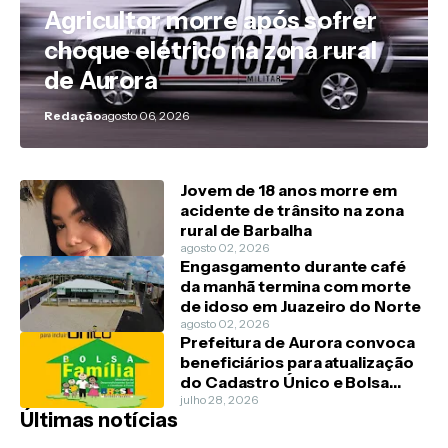
Agricultor morre após sofrer
choque elétrico na zona rural
de Aurora
Redação
agosto 06, 2026
Jovem de 18 anos morre em
acidente de trânsito na zona
rural de Barbalha
agosto 02, 2026
Engasgamento durante café
da manhã termina com morte
de idoso em Juazeiro do Norte
agosto 02, 2026
Prefeitura de Aurora convoca
beneficiários para atualização
do Cadastro Único e Bolsa
Família
julho 28, 2026
Últimas notícias