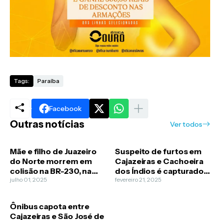
Tags:
Paraíba
Facebook
Outras notícias
Ver todos
Mãe e filho de Juazeiro
Suspeito de furtos em
do Norte morrem em
Cajazeiras e Cachoeira
colisão na BR-230, na
dos Índios é capturado
Paraíba
julho 01, 2025
em Juazeiro do Norte
fevereiro 21, 2025
Ônibus capota entre
Cajazeiras e São José de