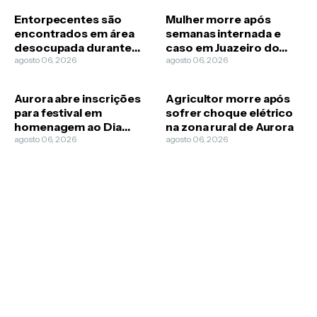
Entorpecentes são
Mulher morre após
encontrados em área
semanas internada e
desocupada durante
caso em Juazeiro do
diligência policial em
agosto 06, 2026
Norte passa a ser
agosto 06, 2026
Caririaçu
feminicídio
Aurora abre inscrições
Agricultor morre após
para festival em
sofrer choque elétrico
homenagem ao Dia
na zona rural de Aurora
Municipal do Cantador
agosto 06, 2026
agosto 06, 2026
Repentista