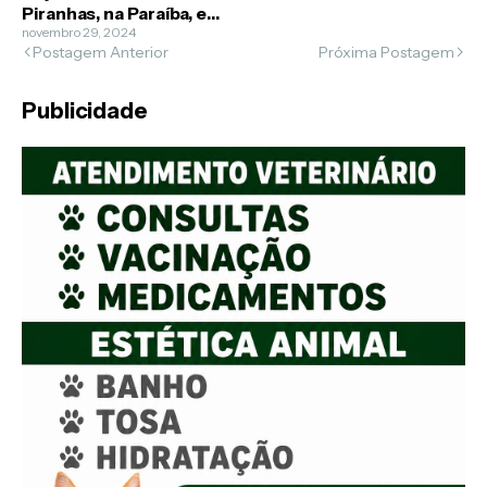
Piranhas, na Paraíba, e
deixa 12 feridos
novembro 29, 2024
Postagem Anterior
Próxima Postagem
Publicidade