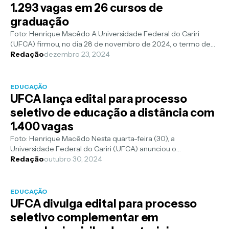
1.293 vagas em 26 cursos de
graduação
Foto: Henrique Macêdo A Universidade Federal do Cariri
(UFCA) firmou, no dia 28 de novembro de 2024, o termo de
adesão ao Sistema de Seleç...
Redação
dezembro 23, 2024
EDUCAÇÃO
UFCA lança edital para processo
seletivo de educação a distância com
1.400 vagas
Foto: Henrique Macêdo Nesta quarta-feira (30), a
Universidade Federal do Cariri (UFCA) anunciou o
Edital13/2024 , que regulamenta o Proces...
Redação
outubro 30, 2024
EDUCAÇÃO
UFCA divulga edital para processo
seletivo complementar em