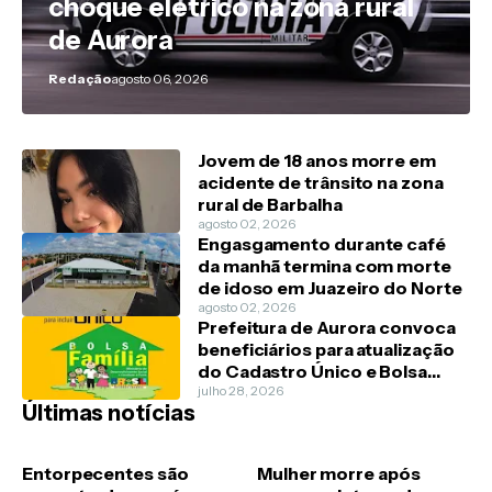
choque elétrico na zona rural
de Aurora
Redação
agosto 06, 2026
Jovem de 18 anos morre em
acidente de trânsito na zona
rural de Barbalha
agosto 02, 2026
Engasgamento durante café
da manhã termina com morte
de idoso em Juazeiro do Norte
agosto 02, 2026
Prefeitura de Aurora convoca
beneficiários para atualização
do Cadastro Único e Bolsa
Família
julho 28, 2026
Últimas notícias
Entorpecentes são
Mulher morre após