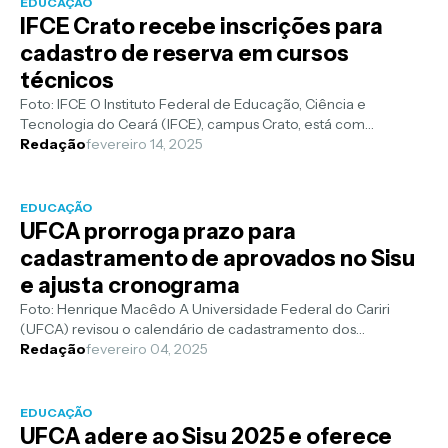
EDUCAÇÃO
IFCE Crato recebe inscrições para
cadastro de reserva em cursos
técnicos
Foto: IFCE O Instituto Federal de Educação, Ciência e
Tecnologia do Ceará (IFCE), campus Crato, está com
inscrições abertas até 17 de feve...
Redação
fevereiro 14, 2025
EDUCAÇÃO
UFCA prorroga prazo para
cadastramento de aprovados no Sisu
e ajusta cronograma
Foto: Henrique Macêdo A Universidade Federal do Cariri
(UFCA) revisou o calendário de cadastramento dos
aprovados no Sistema de Seleção Un...
Redação
fevereiro 04, 2025
EDUCAÇÃO
UFCA adere ao Sisu 2025 e oferece