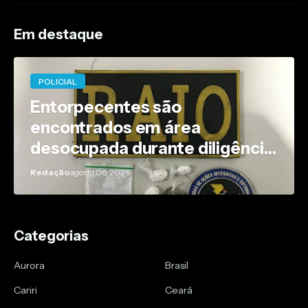
Em destaque
POLICIAL
Entorpecentes são
encontrados em área
desocupada durante diligência
policial em Caririaçu
Redação
agosto 06, 2026
Categorias
Aurora
Brasil
Cariri
Ceará