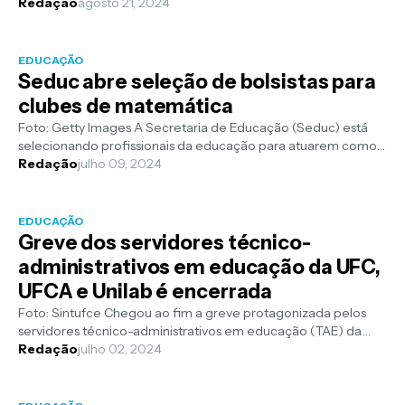
processo seletivo de cu...
Redação
agosto 21, 2024
EDUCAÇÃO
Seduc abre seleção de bolsistas para
clubes de matemática
Foto: Getty Images A Secretaria de Educação (Seduc) está
selecionando profissionais da educação para atuarem como
bolsistas nos Clubes do ...
Redação
julho 09, 2024
EDUCAÇÃO
Greve dos servidores técnico-
administrativos em educação da UFC,
UFCA e Unilab é encerrada
Foto: Sintufce Chegou ao fim a greve protagonizada pelos
servidores técnico-administrativos em educação (TAE) da
Universidade Federal do C...
Redação
julho 02, 2024