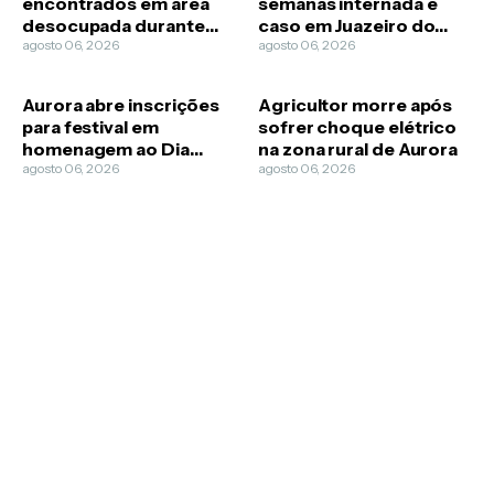
encontrados em área
semanas internada e
desocupada durante
caso em Juazeiro do
diligência policial em
agosto 06, 2026
Norte passa a ser
agosto 06, 2026
Caririaçu
feminicídio
Aurora abre inscrições
Agricultor morre após
para festival em
sofrer choque elétrico
homenagem ao Dia
na zona rural de Aurora
Municipal do Cantador
agosto 06, 2026
agosto 06, 2026
Repentista