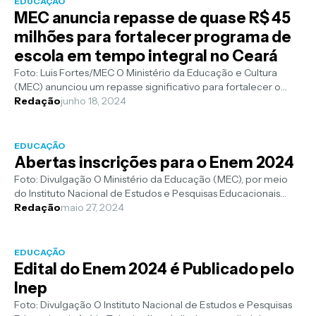
EDUCAÇÃO
MEC anuncia repasse de quase R$ 45
milhões para fortalecer programa de
escola em tempo integral no Ceará
Foto: Luis Fortes/MEC O Ministério da Educação e Cultura
(MEC) anunciou um repasse significativo para fortalecer o
Programa Escola em Temp...
Redação
junho 18, 2024
EDUCAÇÃO
Abertas inscrições para o Enem 2024
Foto: Divulgação O Ministério da Educação (MEC), por meio
do Instituto Nacional de Estudos e Pesquisas Educacionais
Anísio Teixeira (Inep)...
Redação
maio 27, 2024
EDUCAÇÃO
Edital do Enem 2024 é Publicado pelo
Inep
Foto: Divulgação O Instituto Nacional de Estudos e Pesquisas