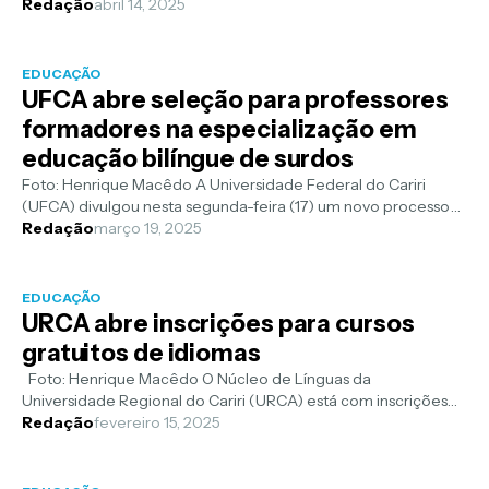
Exame Nacional do Ens...
Redação
abril 14, 2025
EDUCAÇÃO
UFCA abre seleção para professores
formadores na especialização em
educação bilíngue de surdos
Foto: Henrique Macêdo A Universidade Federal do Cariri
(UFCA) divulgou nesta segunda-feira (17) um novo processo
seletivo para composição ...
Redação
março 19, 2025
EDUCAÇÃO
URCA abre inscrições para cursos
gratuitos de idiomas
Foto: Henrique Macêdo O Núcleo de Línguas da
Universidade Regional do Cariri (URCA) está com inscrições
abertas até o dia 27 de fevereiro ...
Redação
fevereiro 15, 2025