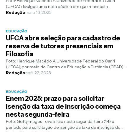
Foto: Henrique Macêdo A Universidade Federal do Cariri
(UFCA) divulgou uma nota pública em que manifesta
preocupação com os impactos do de...
Redação
maio 16, 2025
EDUCAÇÃO
UFCA abre seleção para cadastro de
reserva de tutores presenciais em
Filosofia
Foto: Henrique Macêdo A Universidade Federal do Cariri
(UFCA), por meio do Centro de Educação a Distância (CEAD),
publicou o Edital nº 17/...
Redação
abril 22, 2025
EDUCAÇÃO
Enem 2025: prazo para solicitar
isenção da taxa de inscrição começa
nesta segunda-feira
Foto: GettyImages Teve início nesta segunda-feira (14) o
período para solicitação de isenção da taxa de inscrição do