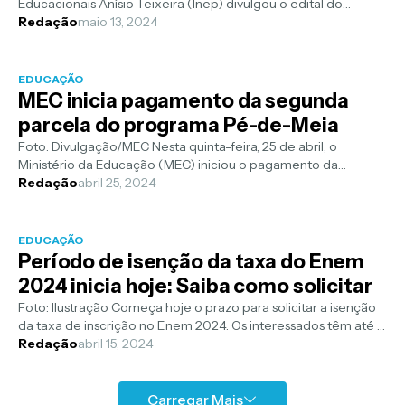
Educacionais Anísio Teixeira (Inep) divulgou o edital do
Exame Nacional do En...
Redação
maio 13, 2024
EDUCAÇÃO
MEC inicia pagamento da segunda
parcela do programa Pé-de-Meia
Foto: Divulgação/MEC Nesta quinta-feira, 25 de abril, o
Ministério da Educação (MEC) iniciou o pagamento da
segunda parcela do programa Pé...
Redação
abril 25, 2024
EDUCAÇÃO
Período de isenção da taxa do Enem
2024 inicia hoje: Saiba como solicitar
Foto: Ilustração Começa hoje o prazo para solicitar a isenção
da taxa de inscrição no Enem 2024. Os interessados têm até o
dia 26 de abril...
Redação
abril 15, 2024
Carregar Mais