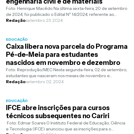
engenharia civil e de materiais
Foto: Henrique Macêdo Na última sexta-feira, 20 de setembro
de 2024, foi publicado o Edital Nº 14/2024, referente ao
Processo Seletivo Com...
Redação
setembro 23, 2024
EDUCAÇÃO
Caixa libera nova parcela do Programa
Pé-de-Meia para estudantes
nascidos em novembro e dezembro
Foto: Reprodução/MEC Nesta segunda-feira, 02 de setembro,
estudantes que nasceram nos meses de novembro e
dezembro recebem mais uma parcela ...
Redação
setembro 02, 2024
EDUCAÇÃO
IFCE abre inscrições para cursos
técnicos subsequentes no Cariri
Foto: Edmar Soares O Instituto Federal de Educação, Ciência
e Tecnologia (IFCE) anunciou que as inscrições para o