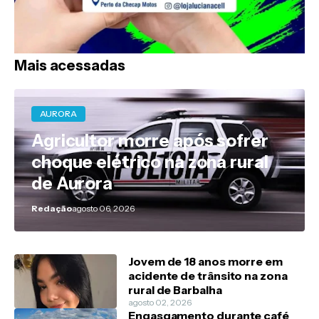
Mais acessadas
AURORA
Agricultor morre após sofrer
choque elétrico na zona rural
de Aurora
Redação
agosto 06, 2026
Jovem de 18 anos morre em
acidente de trânsito na zona
rural de Barbalha
agosto 02, 2026
Engasgamento durante café