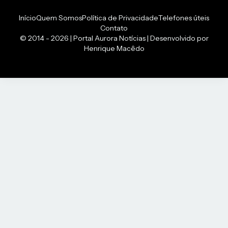
Início
Quem Somos
Política de Privacidade
Telefones úteis
Contato
© 2014 - 2026 | Portal Aurora Notícias | Desenvolvido por
Henrique Macêdo