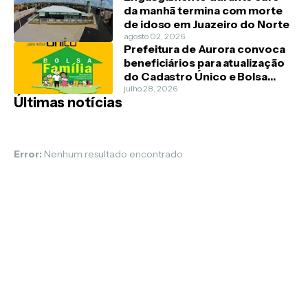
da manhã termina com morte
de idoso em Juazeiro do Norte
agosto 02, 2026
Prefeitura de Aurora convoca
beneficiários para atualização
do Cadastro Único e Bolsa
Família
julho 28, 2026
Últimas notícias
Error:
Nenhum resultado encontrado