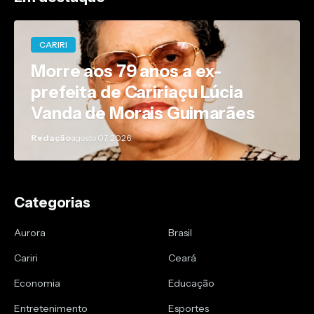
CARIRI
Morre aos 79 anos a ex-
prefeita de Caririaçu Lúcia
Vanda de Morais Guimarães
Redação
agosto 07, 2026
Categorias
Aurora
Brasil
Cariri
Ceará
Economia
Educação
Entretenimento
Esportes