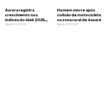
Aurora registra
Homem morre após
crescimento nos
colisão de motocicleta
índices do Ideb 2025,
na zona rural de Assaré
aponta divulgação da
agosto 07, 2026
agosto 07, 2026
Prefeitura