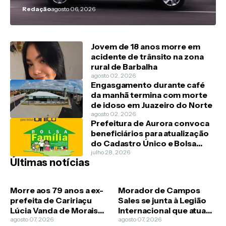
Redação
agosto 06, 2026
Jovem de 18 anos morre em
acidente de trânsito na zona
rural de Barbalha
agosto 02, 2026
Engasgamento durante café
da manhã termina com morte
de idoso em Juazeiro do Norte
agosto 02, 2026
Prefeitura de Aurora convoca
beneficiários para atualização
do Cadastro Único e Bolsa
Família
julho 28, 2026
Últimas notícias
Morre aos 79 anos a ex-
Morador de Campos
prefeita de Caririaçu
Sales se junta à Legião
Lúcia Vanda de Morais
Internacional que atua
Guimarães
agosto 07, 2026
na guerra da Ucrânia
agosto 07, 2026