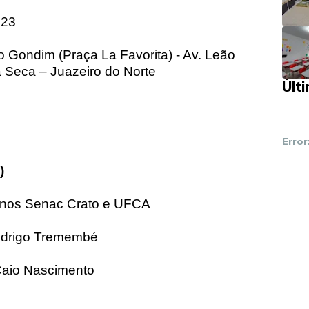
023
o Gondim (Praça La Favorita) - Av. Leão
 Seca – Juazeiro do Norte
Últ
Error
)
lunos Senac Crato e UFCA
odrigo Tremembé
Caio Nascimento