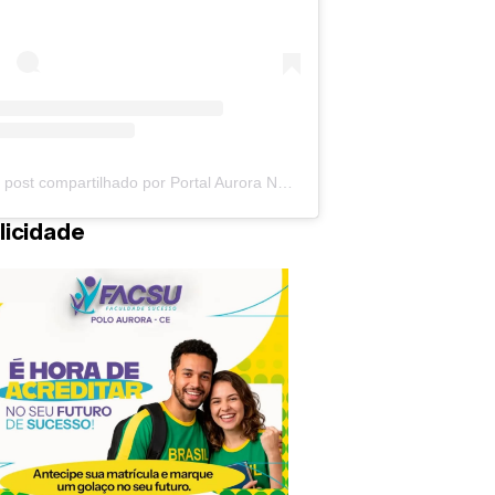
Um post compartilhado por Portal Aurora Notícias (@auroranoticias)
licidade