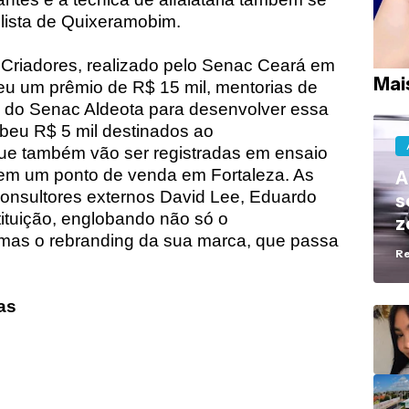
lista de Quixeramobim.
Criadores, realizado pelo Senac Ceará em
Mai
u um prêmio de R$ 15 mil, mentorias de
s do Senac Aldeota para desenvolver essa
ebeu R$ 5 mil destinados ao
ue também vão ser registradas em ensaio
s em um ponto de venda em Fortaleza. As
A
onsultores externos David Lee, Eduardo
s
tituição, englobando não só o
z
mas o rebranding da sua marca, que passa
R
as
3