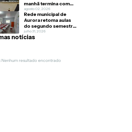
manhã termina com
morte de idoso em
agosto 02, 2026
Rede municipal de
Juazeiro do Norte
Aurora retoma aulas
do segundo semestre
no dia 5 de agosto
julho 31, 2026
imas notícias
:
Nenhum resultado encontrado