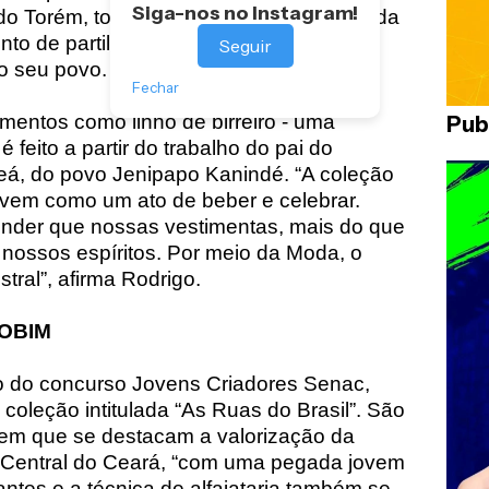
Siga-nos no Instagram!
 do Torém, todos bebem da bebida sagrada
to de partilha e conexão com a
Seguir
do seu povo.
Fechar
mentos como linho de birreiro - uma
Pub
é feito a partir do trabalho do pai do
 Preá, do povo Jenipapo Kanindé. “A coleção
 vem como um ato de beber e celebrar.
nder que nossas vestimentas, mais do que
nossos espíritos. Por meio da Moda, o
tral”, afirma Rodrigo.
OBIM
o do concurso Jovens Criadores Senac,
coleção intitulada “As Ruas do Brasil”. São
, em que se destacam a valorização da
 Central do Ceará, “com uma pegada jovem
ntes e a técnica de alfaiataria também se