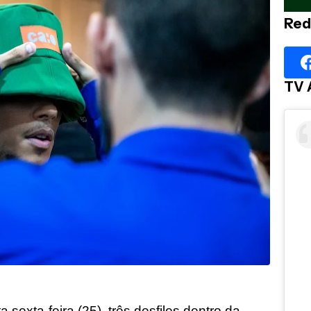
Red
TV 
exta-feira (25), três desfiles dentro da