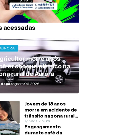
s acessadas
AURORA
gricultor morre após
ofrer choque elétrico na
ona rural de Aurora
edação
agosto 06, 2026
Jovem de 18 anos
morre em acidente de
trânsito na zona rural
de Barbalha
agosto 02, 2026
Engasgamento
durante café da