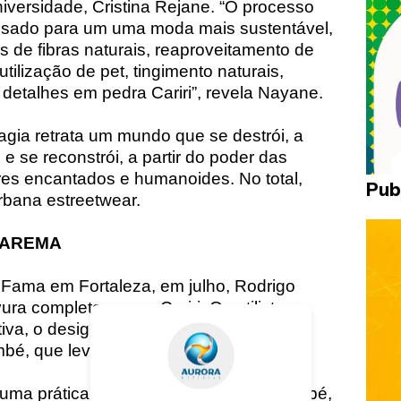
niversidade, Cristina Rejane. “O processo
pensado para um uma moda mais sustentável,
s de fibras naturais, reaproveitamento de
tilização de pet, tingimento naturais,
 detalhes em pedra Cariri”, revela Nayane.
agia retrata um mundo que se destrói, a
 e se reconstrói, a partir do poder das
es encantados e humanoides. No total,
Pub
rbana estreetwear.
TAREMA
Fama em Fortaleza, em julho, Rodrigo
a completa para o Cariri. O estilista
tiva, o design de moda e as pinturas da
bé, que leva o nome de seu povo.
uma prática ritualística do Povo Tremembé,