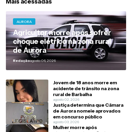
Mais acessadas
AURORA
Agricultor morre após sofrer
choque elétrico na zona rural
de Aurora
Redação
agosto 06, 2026
Jovem de 18 anos morre em
acidente de trânsito na zona
rural de Barbalha
agosto 02, 2026
Justiça determina que Câmara
de Aurora nomeie aprovados
em concurso público
agosto 03, 2026
Mulher morre após