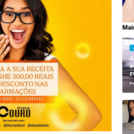
Mai
A
s
z
R