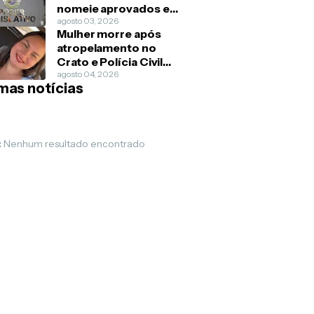
nomeie aprovados em
concurso público
agosto 03, 2026
Mulher morre após
atropelamento no
Crato e Polícia Civil
apura possível
agosto 04, 2026
imas notícias
feminicídio
:
Nenhum resultado encontrado