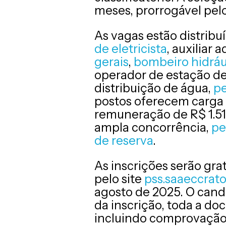
meses, prorrogável pe
As vagas estão distrib
de eletricista
, auxiliar 
gerais
,
bombeiro hidráu
operador de estação de
distribuição de água,
pe
postos oferecem carga 
remuneração de R$ 1.51
ampla concorrência,
pe
de reserva
.
As inscrições serão gra
pelo site
pss.saaeccrato
agosto de 2025. O cand
da inscrição, toda a do
incluindo comprovação 