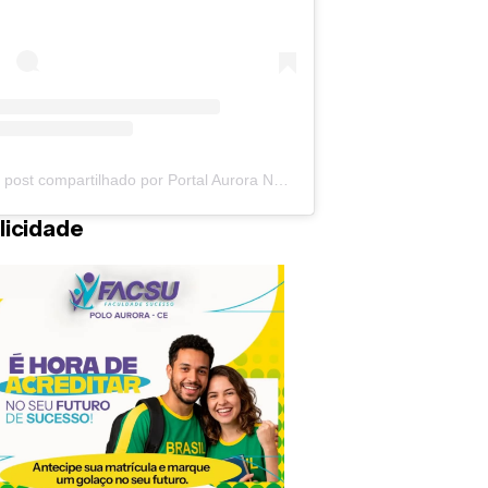
Um post compartilhado por Portal Aurora Notícias (@auroranoticias)
licidade