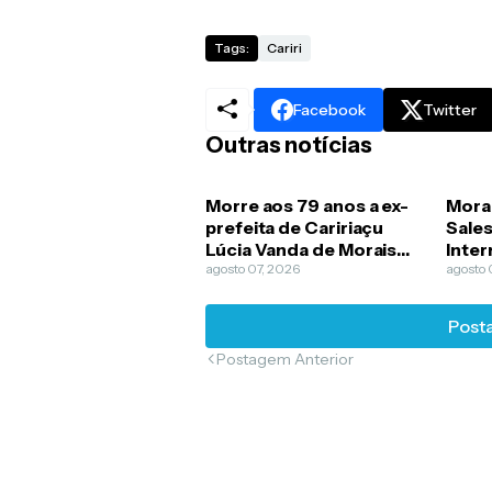
Tags:
Cariri
Facebook
Twitter
Outras notícias
Morre aos 79 anos a ex-
Mora
prefeita de Caririaçu
Sales
Lúcia Vanda de Morais
Inter
Guimarães
agosto 07, 2026
na gu
agosto 
Posta
Postagem Anterior