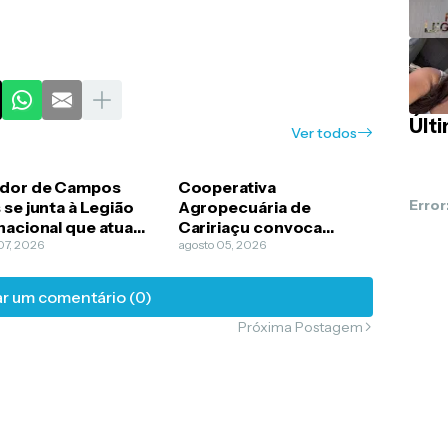
Últ
Ver todos
dor de Campos
Cooperativa
Error
 se junta à Legião
Agropecuária de
nacional que atua
Caririaçu convoca
erra da Ucrânia
07, 2026
cooperados para
agosto 05, 2026
Assembleia Geral
Ordinária
r um comentário (0)
Próxima Postagem