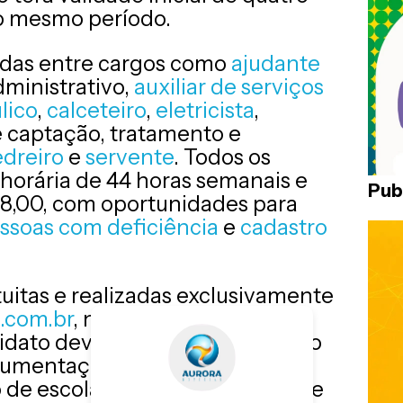
lo mesmo período.
uídas entre cargos como
ajudante
administrativo,
auxiliar de serviços
lico
,
calceteiro
,
eletricista
,
 captação, tratamento e
dreiro
e
servente
. Todos os
horária de 44 horas semanais e
Pub
8,00, com oportunidades para
ssoas com deficiência
e
cadastro
tuitas e realizadas exclusivamente
.com.br
, no período de 11 a 13 de
idato deverá encaminhar, no ato
cumentação prevista no edital,
de escolaridade, certificados de