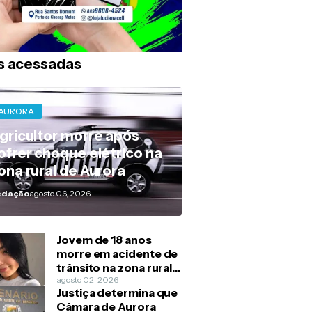
s acessadas
AURORA
gricultor morre após
ofrer choque elétrico na
ona rural de Aurora
edação
agosto 06, 2026
Jovem de 18 anos
morre em acidente de
trânsito na zona rural
de Barbalha
agosto 02, 2026
Justiça determina que
Câmara de Aurora