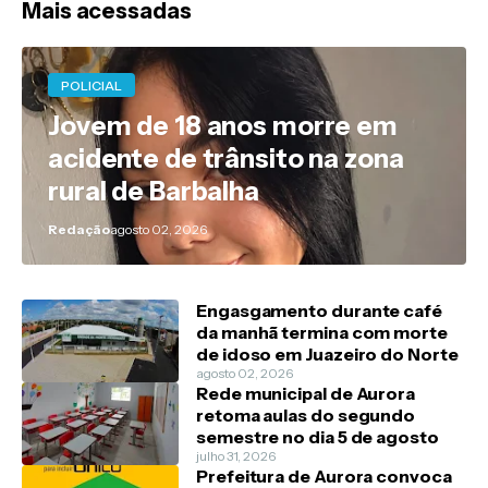
Mais acessadas
POLICIAL
Jovem de 18 anos morre em
acidente de trânsito na zona
rural de Barbalha
Redação
agosto 02, 2026
Engasgamento durante café
da manhã termina com morte
de idoso em Juazeiro do Norte
agosto 02, 2026
Rede municipal de Aurora
retoma aulas do segundo
semestre no dia 5 de agosto
julho 31, 2026
Prefeitura de Aurora convoca