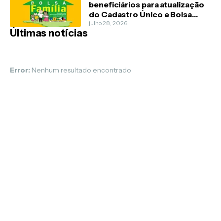
beneficiários para atualização
do Cadastro Único e Bolsa
Família
julho 28, 2026
Últimas notícias
Error:
Nenhum resultado encontrado