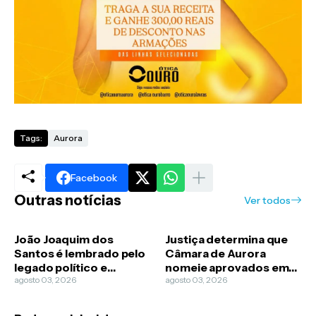
Tags:
Aurora
Facebook
Outras notícias
Ver todos
João Joaquim dos
Justiça determina que
Santos é lembrado pelo
Câmara de Aurora
legado político e
nomeie aprovados em
econômico em Aurora
agosto 03, 2026
concurso público
agosto 03, 2026