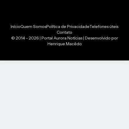
Início
Quem Somos
Política de Privacidade
Telefones úteis
Contato
© 2014 - 2026 | Portal Aurora Notícias | Desenvolvido por
Henrique Macêdo