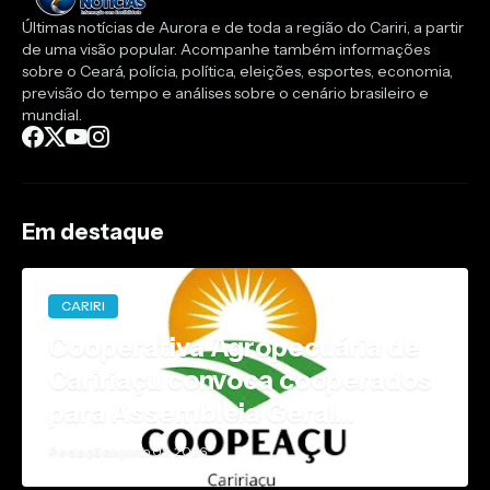
Últimas notícias de Aurora e de toda a região do Cariri, a partir
de uma visão popular. Acompanhe também informações
sobre o Ceará, polícia, política, eleições, esportes, economia,
previsão do tempo e análises sobre o cenário brasileiro e
mundial.
Em destaque
CARIRI
Cooperativa Agropecuária de
Caririaçu convoca cooperados
para Assembleia Geral
Ordinária
Redação
agosto 05, 2026