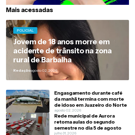
Mais acessadas
POLICIAL
Jovem de 18 anos morre em
acidente de trânsito na zona
rural de Barbalha
Redação
agosto 02, 2026
Engasgamento durante café
da manhã termina com morte
de idoso em Juazeiro do Norte
agosto 02, 2026
Rede municipal de Aurora
retoma aulas do segundo
semestre no dia 5 de agosto
julho 31, 2026