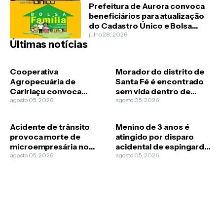
Prefeitura de Aurora convoca
beneficiários para atualização
do Cadastro Único e Bolsa
Família
julho 28, 2026
Últimas notícias
Cooperativa
Morador do distrito de
Agropecuária de
Santa Fé é encontrado
Caririaçu convoca
sem vida dentro de
cooperados para
agosto 05, 2026
imóvel na zona rural do
agosto 05, 2026
Assembleia Geral
Crato
Ordinária
Acidente de trânsito
Menino de 3 anos é
provoca morte de
atingido por disparo
microempresária no
acidental de espingarda
bairro Aeroporto, em
agosto 05, 2026
de pressão em Mauriti
agosto 05, 2026
Juazeiro do Norte