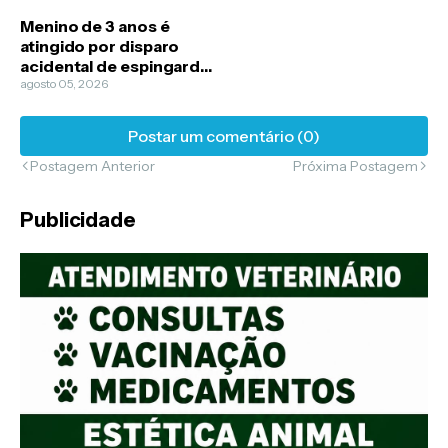
Menino de 3 anos é
atingido por disparo
acidental de espingarda
de pressão em Mauriti
agosto 05, 2026
Postar um comentário (0)
Postagem Anterior
Próxima Postagem
Publicidade