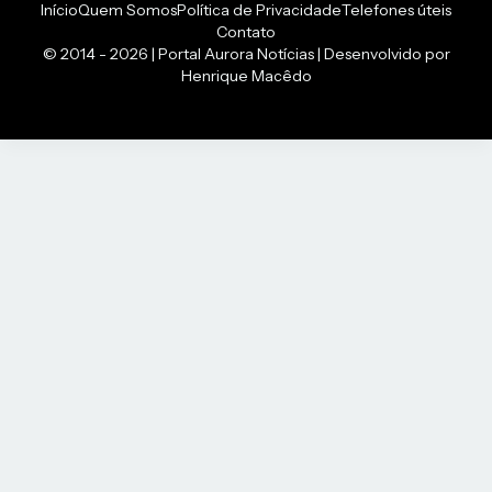
Início
Quem Somos
Política de Privacidade
Telefones úteis
Contato
© 2014 - 2026 | Portal Aurora Notícias | Desenvolvido por
Henrique Macêdo