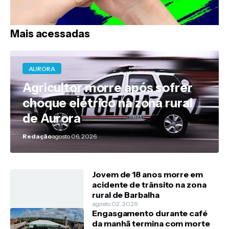
Mais acessadas
AURORA
Agricultor morre após sofrer
choque elétrico na zona rural
de Aurora
Redação
agosto 06, 2026
Jovem de 18 anos morre em
acidente de trânsito na zona
rural de Barbalha
agosto 02, 2026
Engasgamento durante café
da manhã termina com morte