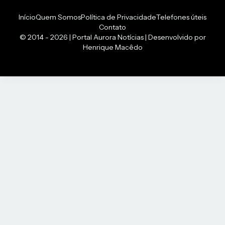
Início
Quem Somos
Política de Privacidade
Telefones úteis
Contato
© 2014 - 2026 | Portal Aurora Notícias | Desenvolvido por
Henrique Macêdo