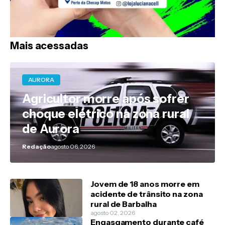
Mais acessadas
AURORA
Agricultor morre após sofrer
choque elétrico na zona rural
de Aurora
Redação
agosto 06, 2026
Jovem de 18 anos morre em
acidente de trânsito na zona
rural de Barbalha
agosto 02, 2026
Engasgamento durante café