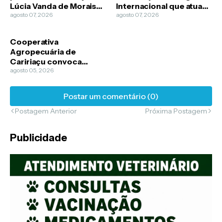
Lúcia Vanda de Morais
Internacional que atua
Guimarães
agosto 07, 2026
na guerra da Ucrânia
agosto 07, 2026
Cooperativa
Agropecuária de
Caririaçu convoca
cooperados para
agosto 05, 2026
Assembleia Geral
Ordinária
Postar um comentário (0)
Postagem Anterior
Próxima Postagem
Publicidade