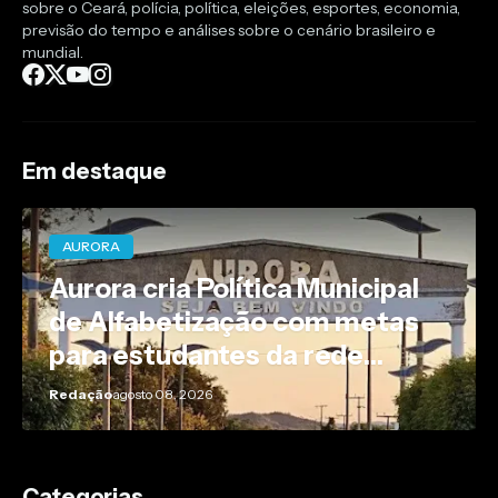
sobre o Ceará, polícia, política, eleições, esportes, economia,
previsão do tempo e análises sobre o cenário brasileiro e
mundial.
Em destaque
AURORA
Aurora cria Política Municipal
de Alfabetização com metas
para estudantes da rede
pública
Redação
agosto 08, 2026
Categorias