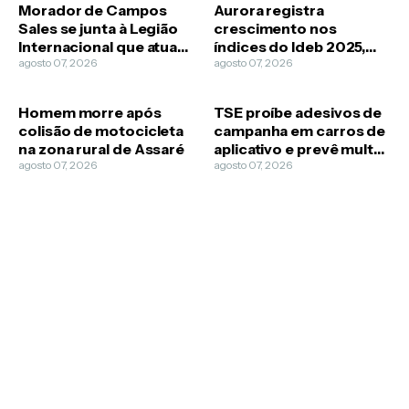
Morador de Campos
Aurora registra
Sales se junta à Legião
crescimento nos
Internacional que atua
índices do Ideb 2025,
na guerra da Ucrânia
agosto 07, 2026
aponta divulgação da
agosto 07, 2026
Prefeitura
Homem morre após
TSE proíbe adesivos de
colisão de motocicleta
campanha em carros de
na zona rural de Assaré
aplicativo e prevê multa
agosto 07, 2026
para candidatos
agosto 07, 2026