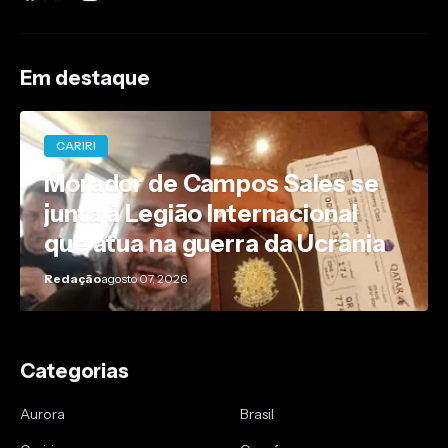
Em destaque
CARIRI
Morador de Campos Sales se
junta à Legião Internacional
que atua na guerra da Ucrânia
Redação
agosto 07, 2026
Categorias
Aurora
Brasil