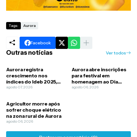
Tags:
Aurora
Facebook
Outras notícias
Ver todos
Aurora registra
Aurora abre inscrições
crescimento nos
para festival em
índices do Ideb 2025,
homenagem ao Dia
aponta divulgação da
agosto 07, 2026
Municipal do Cantador
agosto 06, 2026
Prefeitura
Repentista
Agricultor morre após
sofrer choque elétrico
na zona rural de Aurora
agosto 06, 2026