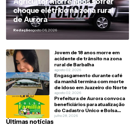
Agricultor morre após sofrer
choque elétrico na zona rural
de Aurora
Redação
agosto 06, 2026
Jovem de 18 anos morre em
acidente de trânsito na zona
rural de Barbalha
agosto 02, 2026
Engasgamento durante café
da manhã termina com morte
de idoso em Juazeiro do Norte
agosto 02, 2026
Prefeitura de Aurora convoca
beneficiários para atualização
do Cadastro Único e Bolsa
Família
julho 28, 2026
Últimas notícias