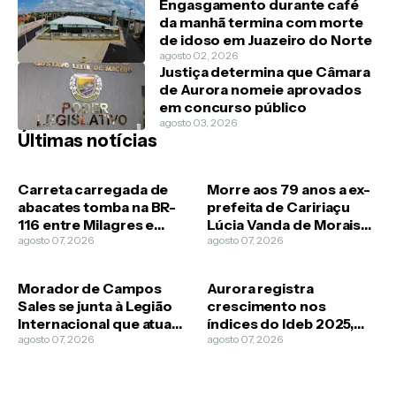
Engasgamento durante café
da manhã termina com morte
de idoso em Juazeiro do Norte
agosto 02, 2026
Justiça determina que Câmara
de Aurora nomeie aprovados
em concurso público
agosto 03, 2026
Últimas notícias
Carreta carregada de
Morre aos 79 anos a ex-
abacates tomba na BR-
prefeita de Caririaçu
116 entre Milagres e
Lúcia Vanda de Morais
Barro
agosto 07, 2026
Guimarães
agosto 07, 2026
Morador de Campos
Aurora registra
Sales se junta à Legião
crescimento nos
Internacional que atua
índices do Ideb 2025,
na guerra da Ucrânia
agosto 07, 2026
aponta divulgação da
agosto 07, 2026
Prefeitura