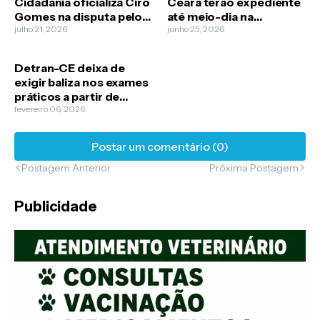
Cidadania oficializa Ciro
Ceará terão expediente
Gomes na disputa pelo
até meio-dia na
Governo do Ceará
julho 21, 2026
segunda-feira por causa
junho 25, 2026
do jogo do Brasil
Detran-CE deixa de
exigir baliza nos exames
práticos a partir de
segunda-feira (9)
fevereiro 06, 2026
Postar um comentário (0)
Postagem Anterior
Próxima Postagem
Publicidade