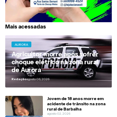
Mais acessadas
AURORA
Agricultor morre após sofrer
choque elétrico na zona rural
de Aurora
Redação
agosto 06, 2026
Jovem de 18 anos morre em
acidente de trânsito na zona
rural de Barbalha
agosto 02, 2026