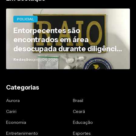
POLICIAL
Entorpecentes são
encontrados em área
desocupada durante diligência
policial em Caririaçu
Redação
agosto 06, 2026
Categorias
Aurora
Brasil
Cariri
Ceará
Economia
Educação
Entretenimento
Esportes