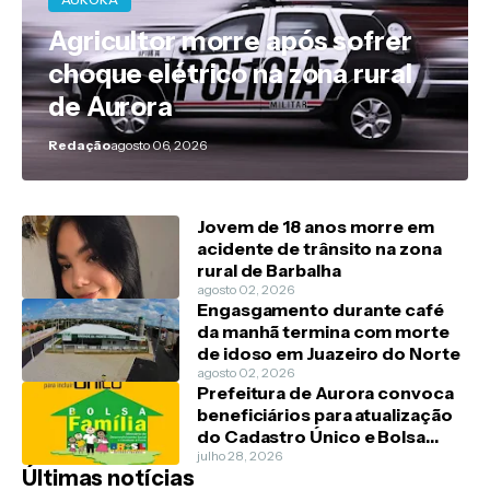
Agricultor morre após sofrer
choque elétrico na zona rural
de Aurora
Redação
agosto 06, 2026
Jovem de 18 anos morre em
acidente de trânsito na zona
rural de Barbalha
agosto 02, 2026
Engasgamento durante café
da manhã termina com morte
de idoso em Juazeiro do Norte
agosto 02, 2026
Prefeitura de Aurora convoca
beneficiários para atualização
do Cadastro Único e Bolsa
Família
julho 28, 2026
Últimas notícias