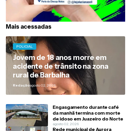
Mais acessadas
POLICIAL
Jovem de 18 anos morre em
acidente de trânsito na zona
rural de Barbalha
Redação
agosto 02, 2026
Engasgamento durante café
da manhã termina com morte
de idoso em Juazeiro do Norte
agosto 02, 2026
Rede municipal de Aurora