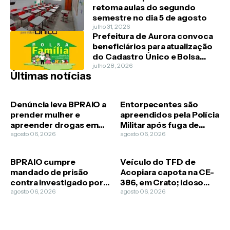
retoma aulas do segundo
semestre no dia 5 de agosto
julho 31, 2026
Prefeitura de Aurora convoca
beneficiários para atualização
do Cadastro Único e Bolsa
Família
julho 28, 2026
Últimas notícias
Denúncia leva BPRAIO a
Entorpecentes são
prender mulher e
apreendidos pela Polícia
apreender drogas em
Militar após fuga de
Várzea Alegre
agosto 06, 2026
suspeito em Juazeiro do
agosto 06, 2026
Norte
BPRAIO cumpre
Veículo do TFD de
mandado de prisão
Acopiara capota na CE-
contra investigado por
386, em Crato; idoso
homicídio em Missão
agosto 06, 2026
morre e três ficam
agosto 06, 2026
Velha
feridos