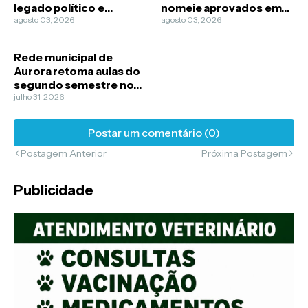
legado político e
nomeie aprovados em
econômico em Aurora
agosto 03, 2026
concurso público
agosto 03, 2026
Rede municipal de
Aurora retoma aulas do
segundo semestre no
dia 5 de agosto
julho 31, 2026
Postar um comentário (0)
Postagem Anterior
Próxima Postagem
Publicidade