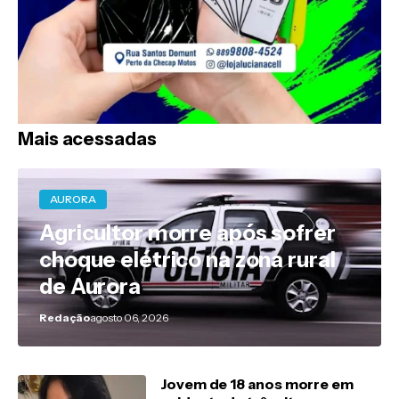
Mais acessadas
AURORA
Agricultor morre após sofrer
choque elétrico na zona rural
de Aurora
Redação
agosto 06, 2026
Jovem de 18 anos morre em