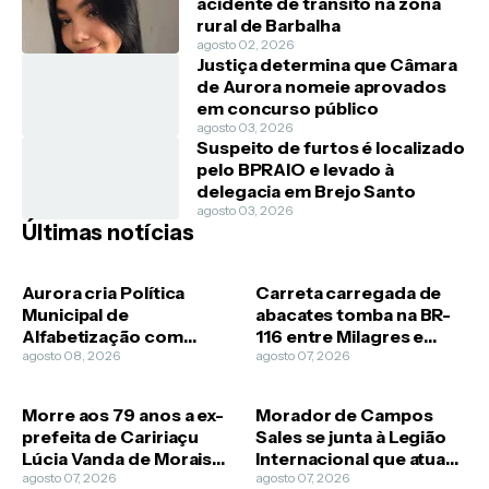
acidente de trânsito na zona
rural de Barbalha
agosto 02, 2026
Justiça determina que Câmara
de Aurora nomeie aprovados
em concurso público
agosto 03, 2026
Suspeito de furtos é localizado
pelo BPRAIO e levado à
delegacia em Brejo Santo
agosto 03, 2026
Últimas notícias
Aurora cria Política
Carreta carregada de
Municipal de
abacates tomba na BR-
Alfabetização com
116 entre Milagres e
metas para estudantes
agosto 08, 2026
Barro
agosto 07, 2026
da rede pública
Morre aos 79 anos a ex-
Morador de Campos
prefeita de Caririaçu
Sales se junta à Legião
Lúcia Vanda de Morais
Internacional que atua
Guimarães
agosto 07, 2026
na guerra da Ucrânia
agosto 07, 2026