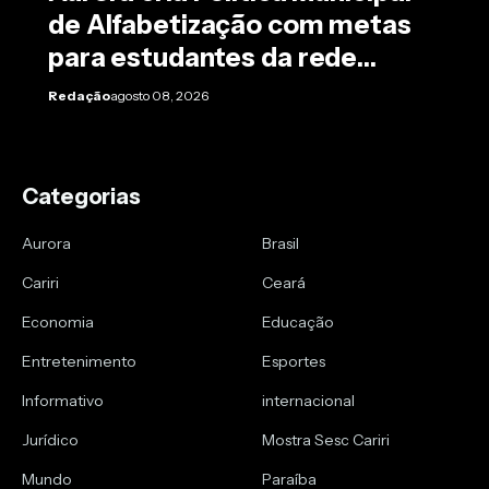
de Alfabetização com metas
para estudantes da rede
pública
Redação
agosto 08, 2026
Categorias
Aurora
Brasil
Cariri
Ceará
Economia
Educação
Entretenimento
Esportes
Informativo
internacional
Jurídico
Mostra Sesc Cariri
Mundo
Paraíba