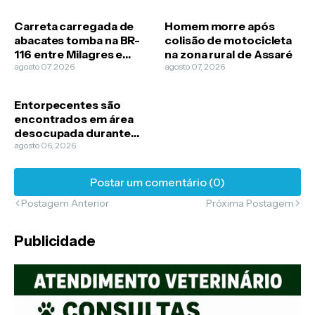
Carreta carregada de
Homem morre após
abacates tomba na BR-
colisão de motocicleta
116 entre Milagres e
na zona rural de Assaré
Barro
agosto 07, 2026
agosto 07, 2026
Entorpecentes são
encontrados em área
desocupada durante
diligência policial em
agosto 06, 2026
Caririaçu
Postar um comentário (0)
Postagem Anterior
Próxima Postagem
Publicidade