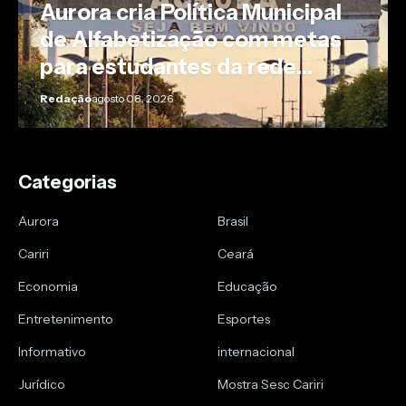
Aurora cria Política Municipal
de Alfabetização com metas
para estudantes da rede
pública
Redação
agosto 08, 2026
Categorias
Aurora
Brasil
Cariri
Ceará
Economia
Educação
Entretenimento
Esportes
Informativo
internacional
Jurídico
Mostra Sesc Cariri