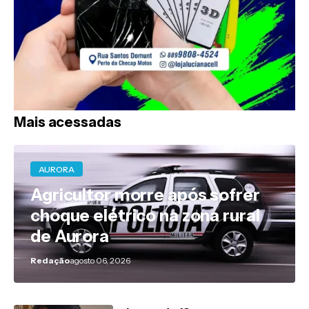
Mais acessadas
AURORA
Agricultor morre após sofrer
choque elétrico na zona rural
de Aurora
Redação
agosto 06, 2026