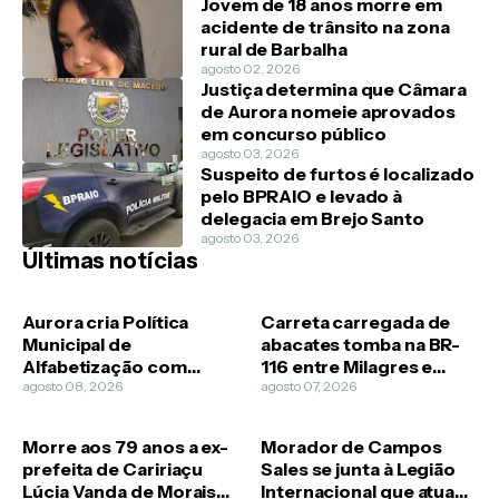
Jovem de 18 anos morre em
acidente de trânsito na zona
rural de Barbalha
agosto 02, 2026
Justiça determina que Câmara
de Aurora nomeie aprovados
em concurso público
agosto 03, 2026
Suspeito de furtos é localizado
pelo BPRAIO e levado à
delegacia em Brejo Santo
agosto 03, 2026
Últimas notícias
Aurora cria Política
Carreta carregada de
Municipal de
abacates tomba na BR-
Alfabetização com
116 entre Milagres e
metas para estudantes
agosto 08, 2026
Barro
agosto 07, 2026
da rede pública
Morre aos 79 anos a ex-
Morador de Campos
prefeita de Caririaçu
Sales se junta à Legião
Lúcia Vanda de Morais
Internacional que atua