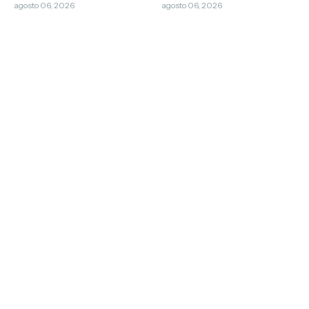
Municipal do Cantador
agosto 06, 2026
agosto 06, 2026
Repentista