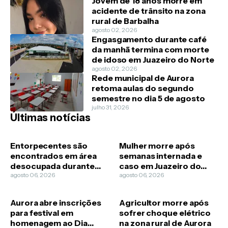
Jovem de 18 anos morre em
acidente de trânsito na zona
rural de Barbalha
agosto 02, 2026
Engasgamento durante café
da manhã termina com morte
de idoso em Juazeiro do Norte
agosto 02, 2026
Rede municipal de Aurora
retoma aulas do segundo
semestre no dia 5 de agosto
julho 31, 2026
Últimas notícias
Entorpecentes são
Mulher morre após
encontrados em área
semanas internada e
desocupada durante
caso em Juazeiro do
diligência policial em
agosto 06, 2026
Norte passa a ser
agosto 06, 2026
Caririaçu
feminicídio
Aurora abre inscrições
Agricultor morre após
para festival em
sofrer choque elétrico
homenagem ao Dia
na zona rural de Aurora