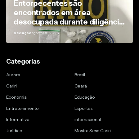
Entorpecentes são
encontrados em área
desocupada durante diligência
policial em Caririaçu
Redação
agosto 06, 2026
Categorias
Aurora
Brasil
Cariri
Ceará
Economia
Educação
Entretenimento
Esportes
Informativo
internacional
Jurídico
Mostra Sesc Cariri