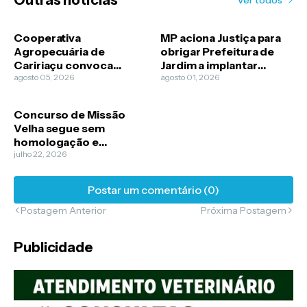
Ver todos
Cooperativa
MP aciona Justiça para
Agropecuária de
obrigar Prefeitura de
Caririaçu convoca
Jardim a implantar
cooperados para
agosto 05, 2026
política de proteção
agosto 01, 2026
Assembleia Geral
animal
Ordinária
Concurso de Missão
Velha segue sem
homologação e
aprovados
julho 22, 2026
pedConcurso de Missão
Velha segue sem
Postar um comentário (0)
homologação;
aprovados cobram
Postagem Anterior
Próxima Postagem
convocação e
Prefeitura explica
Publicidade
atrasoem definição
sobre nomeações