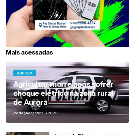
Mais acessadas
AURORA
Agricultor morre após sofrer
choque elétrico na zona rural
de Aurora
Redação
agosto 06, 2026