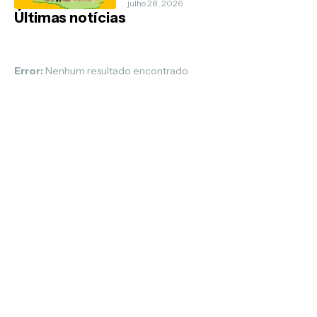
Família
julho 28, 2026
Últimas notícias
Error:
Nenhum resultado encontrado