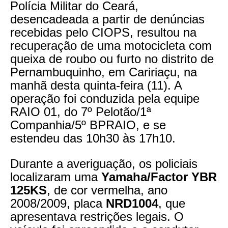
Polícia Militar do Ceará,
desencadeada a partir de denúncias
recebidas pelo CIOPS, resultou na
recuperação de uma motocicleta com
queixa de roubo ou furto no distrito de
Pernambuquinho, em Caririaçu, na
manhã desta quinta-feira (11). A
operação foi conduzida pela equipe
RAIO 01, do 7º Pelotão/1ª
Companhia/5º BPRAIO, e se
estendeu das 10h30 às 17h10.
Durante a averiguação, os policiais
localizaram uma
Yamaha/Factor YBR
125KS
, de cor vermelha, ano
2008/2009, placa
NRD1004
, que
apresentava restrições legais. O