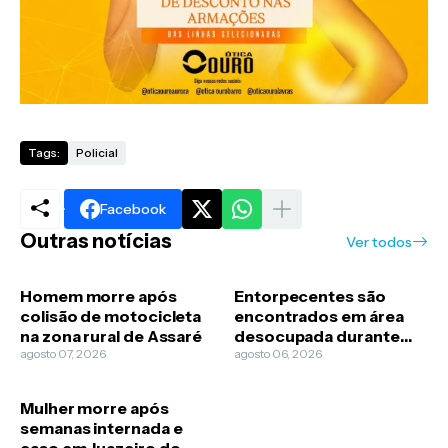
Tags:
Policial
Facebook
Outras notícias
Ver todos
Homem morre após
Entorpecentes são
colisão de motocicleta
encontrados em área
na zona rural de Assaré
desocupada durante
agosto 07, 2026
diligência policial em
agosto 06, 2026
Caririaçu
Mulher morre após
semanas internada e