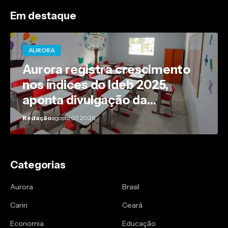
Em destaque
AURORA
Aurora registra crescimento
nos índices do Ideb 2025,
aponta divulgação da
Prefeitura
Redação
agosto 07, 2026
Categorias
Aurora
Brasil
Cariri
Ceará
Economia
Educação