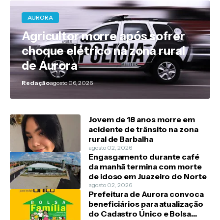
AURORA
Agricultor morre após sofrer
choque elétrico na zona rural
de Aurora
Redação
agosto 06, 2026
Jovem de 18 anos morre em
acidente de trânsito na zona
rural de Barbalha
agosto 02, 2026
Engasgamento durante café
da manhã termina com morte
de idoso em Juazeiro do Norte
agosto 02, 2026
Prefeitura de Aurora convoca
beneficiários para atualização
do Cadastro Único e Bolsa