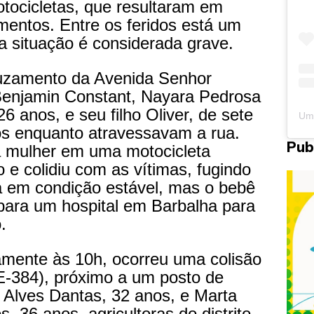
tocicletas, que resultaram em
mentos. Entre os feridos está um
a situação é considerada grave.
ruzamento da Avenida Senhor
Benjamin Constant, Nayara Pedrosa
6 anos, e seu filho Oliver, de sete
os enquanto atravessavam a rua.
Pub
a mulher em uma motocicleta
 e colidiu com as vítimas, fugindo
á em condição estável, mas o bebê
 para um hospital em Barbalha para
.
mente às 10h, ocorreu uma colisão
CE-384), próximo a um posto de
 Alves Dantas, 32 anos, e Marta
, 36 anos, agricultoras do distrito