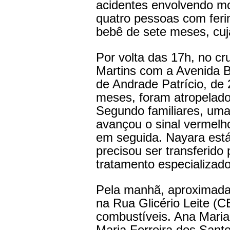
acidentes envolvendo mo
quatro pessoas com feri
bebê de sete meses, cuj
Por volta das 17h, no c
Martins com a Avenida 
de Andrade Patrício, de 2
meses, foram atropelad
Segundo familiares, um
avançou o sinal vermelho
em seguida. Nayara est
precisou ser transferido
tratamento especializado
Pela manhã, aproximada
na Rua Glicério Leite (
combustíveis. Ana Maria
Maria Ferreira dos Santos