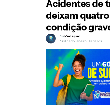
Acidentes de t
deixam quatro
condição grav
Por
Redação
Publicado:
janeiro 09, 2026