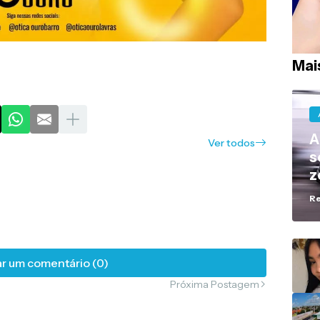
Mai
A
Ver todos
s
z
R
r um comentário (0)
Próxima Postagem