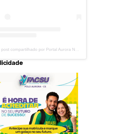
Um post compartilhado por Portal Aurora Notícias (@auroranoticias)
licidade