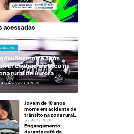
s acessadas
AURORA
gricultor morre após
ofrer choque elétrico na
ona rural de Aurora
edação
agosto 06, 2026
Jovem de 18 anos
morre em acidente de
trânsito na zona rural
de Barbalha
agosto 02, 2026
Engasgamento
durante café da