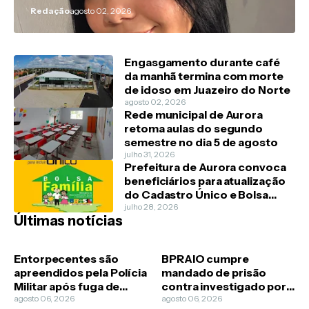
Redação
agosto 02, 2026
Engasgamento durante café
da manhã termina com morte
de idoso em Juazeiro do Norte
agosto 02, 2026
Rede municipal de Aurora
retoma aulas do segundo
semestre no dia 5 de agosto
julho 31, 2026
Prefeitura de Aurora convoca
beneficiários para atualização
do Cadastro Único e Bolsa
Família
julho 28, 2026
Últimas notícias
Entorpecentes são
BPRAIO cumpre
apreendidos pela Polícia
mandado de prisão
Militar após fuga de
contra investigado por
suspeito em Juazeiro do
agosto 06, 2026
homicídio em Missão
agosto 06, 2026