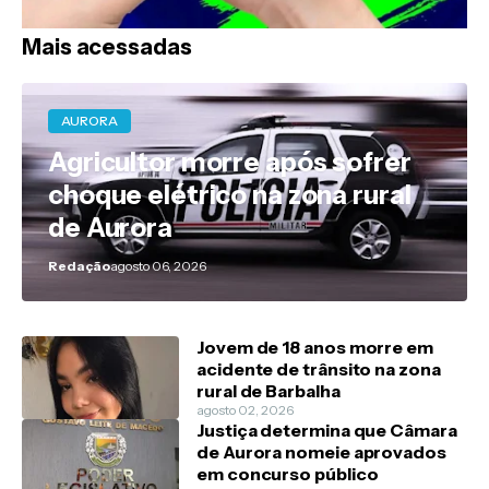
Mais acessadas
AURORA
Agricultor morre após sofrer
choque elétrico na zona rural
de Aurora
Redação
agosto 06, 2026
Jovem de 18 anos morre em
acidente de trânsito na zona
rural de Barbalha
agosto 02, 2026
Justiça determina que Câmara
de Aurora nomeie aprovados
em concurso público