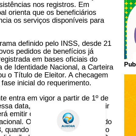
sistências nos registros. Em
al orienta que os beneficiários
ia os serviços disponíveis para
rama definido pelo INSS, desde 21
vos pedidos de benefícios já
registrada em bases oficiais do
Pub
 de Identidade Nacional, a Carteira
ou o Título de Eleitor. A checagem
 fase inicial do requerimento.
 entra em vigor a partir de 1º de
dessa data, quem ainda não possuir
rá emitir obrigatoriamente a
acional. O processo será concluído
8, quando a CIN se tornará o único