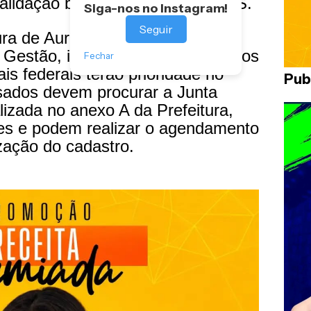
alidação biométrica junto ao INSS.
Siga-nos no Instagram!
Seguir
tura de Aurora, por meio da
 Gestão, informou que beneficiários
Fechar
is federais terão prioridade no
Pub
sados devem procurar a Junta
alizada no anexo A da Prefeitura,
es e podem realizar o agendamento
zação do cadastro.