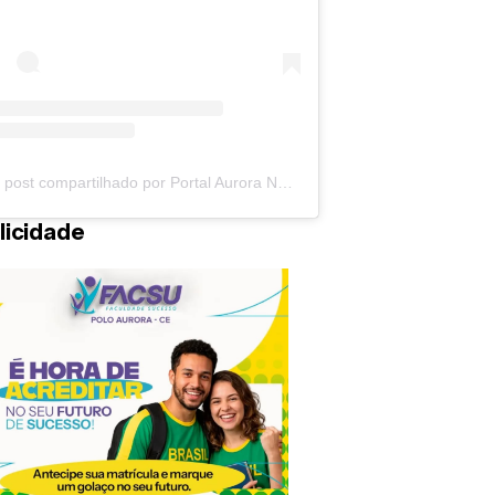
Um post compartilhado por Portal Aurora Notícias (@auroranoticias)
licidade