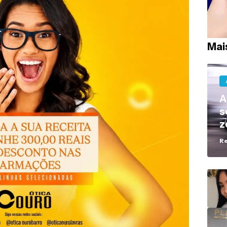
Mai
A
s
z
R