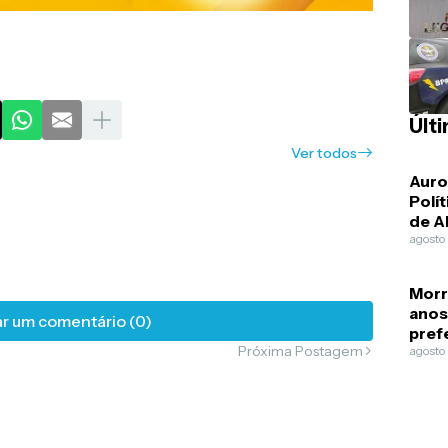
Últ
Ver todos
Auro
Polít
de A
com 
agosto
estu
rede
Morr
anos
r um comentário (0)
pref
Próxima Postagem
Carir
agosto
Vand
Guim