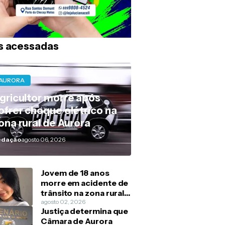
s acessadas
AURORA
gricultor morre após
ofrer choque elétrico na
ona rural de Aurora
edação
agosto 06, 2026
Jovem de 18 anos
morre em acidente de
trânsito na zona rural
de Barbalha
agosto 02, 2026
Justiça determina que
Câmara de Aurora