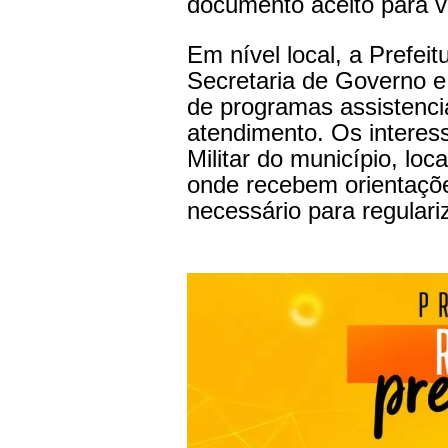
documento aceito para v
Em nível local, a Prefei
Secretaria de Governo e
de programas assistencia
atendimento. Os interes
Militar do município, loc
onde recebem orientaçõ
necessário para regulari